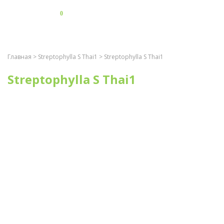
0
Главная
>
Streptophylla S Thai1
> Streptophylla S Thai1
Streptophylla S Thai1