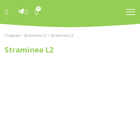
0
Главная
>
Straminea L2
> Straminea L2
Straminea L2