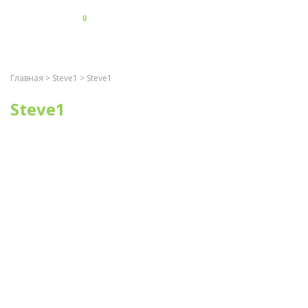
0
Главная
>
Steve1
> Steve1
Steve1