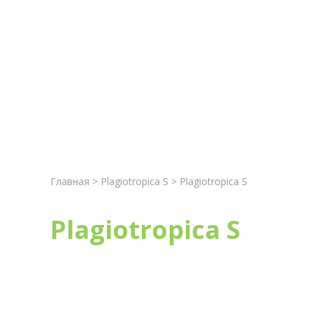
Главная
Новост
Главная
>
Plagiotropica S
> Plagiotropica S
Plagiotropica S