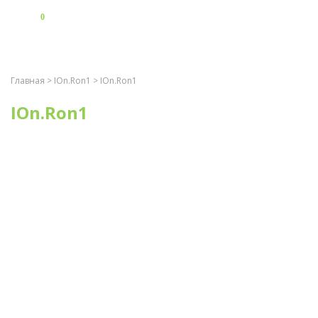
0
Главная
>
IOn.Ron1
> IOn.Ron1
IOn.Ron1