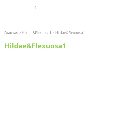
0
Главная
>
Hildae&Flexuosa1
> Hildae&Flexuosa1
Hildae&Flexuosa1