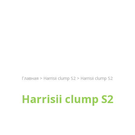
Главная
Новост
Главная
>
Harrisii clump S2
> Harrisii clump S2
Harrisii clump S2