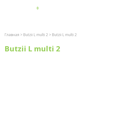
0
Главная
>
Butzii L multi 2
> Butzii L multi 2
Butzii L multi 2