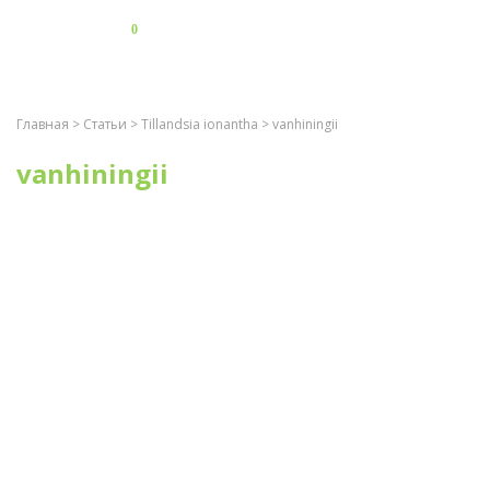
0
Главная
>
Статьи
>
Tillandsia ionantha
> vanhiningii
vanhiningii