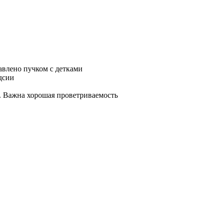
авлено пучком с детками
дсии
я. Важна хорошая проветриваемость