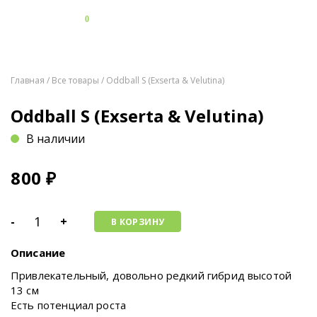
0
Главная
/
Все товары
/ Oddball S (Exserta & Velutina)
Oddball S (Exserta & Velutina)
В наличии
800
₽
-
+
В КОРЗИНУ
Описание
Привлекательный, довольно редкий гибрид высотой
13 см
Есть потенциал роста