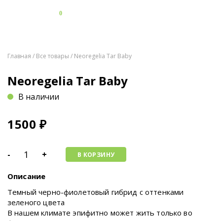
0
Главная
/
Все товары
/ Neoregelia Tar Baby
Neoregelia Tar Baby
В наличии
1500
₽
-
+
В КОРЗИНУ
Описание
Темный черно-фиолетовый гибрид с оттенками
зеленого цвета
В нашем климате эпифитно может жить только во