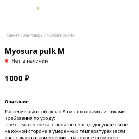
0
Главная
/
Все товары
/ Myosura pulk M
Myosura pulk M
Нет в наличии
1000
₽
Описание
Растение высотой около 8 см с плотными листиками
Требования по уходу:
-свет – много света, открытое солнце допускается не
на южной стороне в умеренных температурах (если
очень жарко в помещении – на солнце возможен