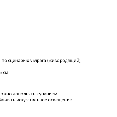
по сценарию vivipara (живородящий),
5 см
, можно дополнять купанием
обавлять искусственное освещение