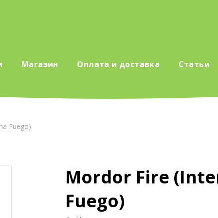
и
Магазин
Оплата и доставка
Статьи
tha Fuego)
Mordor Fire (Int
Fuego)