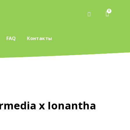
0
FAQ
Контакты
ermedia x Ionantha