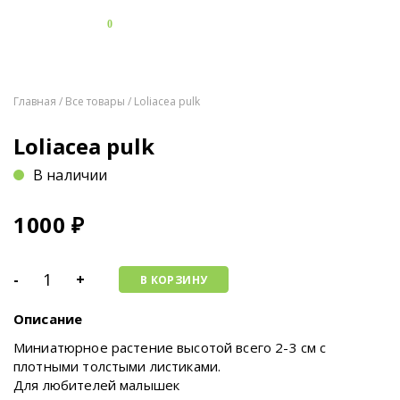
0
Главная
/
Все товары
/ Loliacea pulk
Loliacea pulk
В наличии
1000
₽
-
+
В КОРЗИНУ
Описание
Миниатюрное растение высотой всего 2-3 см с
плотными толстыми листиками.
Для любителей малышек