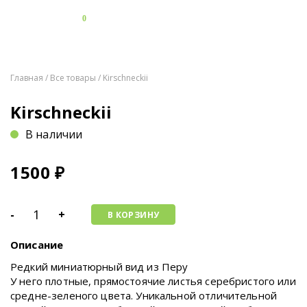
0
Главная
/
Все товары
/ Kirschneckii
Kirschneckii
В наличии
1500
₽
-
+
В КОРЗИНУ
Описание
Редкий миниатюрный вид из Перу
У него плотные, прямостоячие листья серебристого или
средне-зеленого цвета. Уникальной отличительной