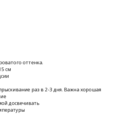
роватого оттенка.
15 см
дсии
прыскивание раз в 2-3 дня. Важна хорошая
ние
имой досвечивать
емпературы