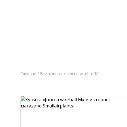
Главная
Новост
Главная
/
Все товары
/ Juncea wireball M