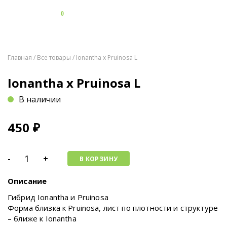
0
Главная
/
Все товары
/ Ionantha x Pruinosa L
Ionantha x Pruinosa L
В наличии
450
₽
-
+
В КОРЗИНУ
Описание
Гибрид Ionantha и Pruinosa
Форма близка к Pruinosa, лист по плотности и структуре
– ближе к Ionantha