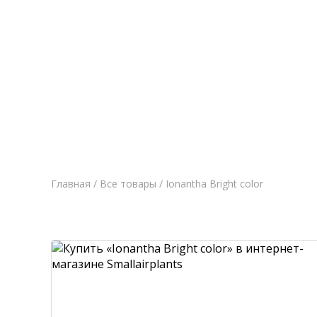
Главная
Новост
Главная
/
Все товары
/ Ionantha Bright color