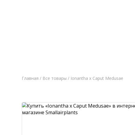
Главная
Новост
Главная
/
Все товары
/ Ionantha x Caput Medusae