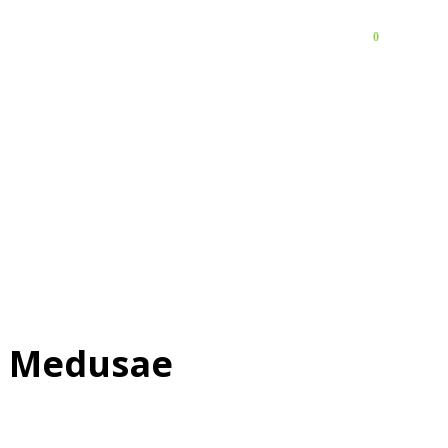
0
FAQ
Контакты
t Medusae