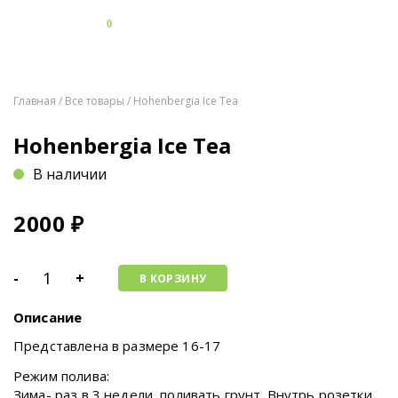
0
Главная
/
Все товары
/ Hohenbergia Ice Tea
Hohenbergia Ice Tea
В наличии
2000
₽
-
+
В КОРЗИНУ
Описание
Представлена в размере 16-17
Режим полива:
Зима- раз в 3 недели, поливать грунт. Внутрь розетки