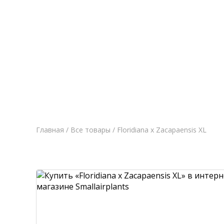
Главная
Новост
Главная
/
Все товары
/ Floridiana x Zacapaensis XL