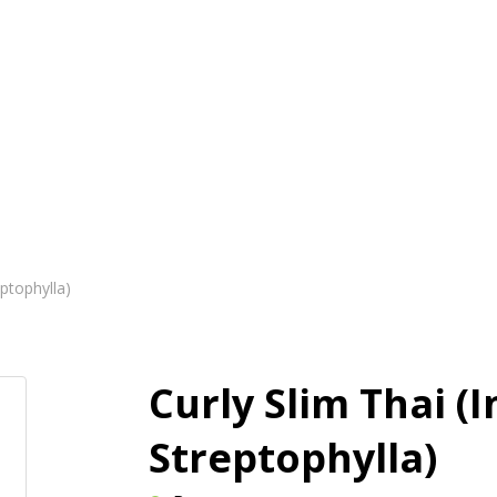
и
Магазин
Оплата и доставка
Статьи
eptophylla)
Curly Slim Thai (
Streptophylla)