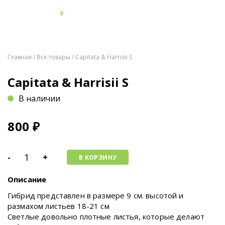
0
Главная
/
Все товары
/ Capitata & Harrisii S
Capitata & Harrisii S
В наличии
800
₽
-
+
В КОРЗИНУ
Описание
Гибрид представлен в размере 9 см. высотой и
размахом листьев 18-21 см
Светлые довольно плотные листья, которые делают