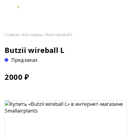
0
Главная
/
Все товары
/ Butzii wireball L
Butzii wireball L
Предзаказ
2000
₽