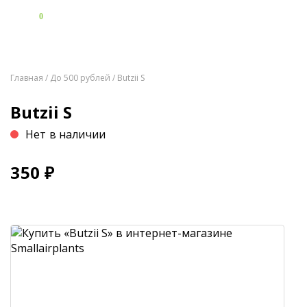
0
Главная
/
До 500 рублей
/ Butzii S
Butzii S
Нет в наличии
350
₽