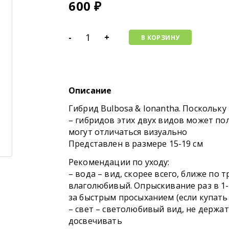
600
₽
-
+
В КОРЗИНУ
Описание
Гибрид Bulbosa & Ionantha. Поскольк
– гибридов этих двух видов может пол
могут отличаться визуально
Представлен в размере 15-19 см
Рекомендации по уходу:
– вода – вид, скорее всего, ближе по 
влаголюбивый. Опрыскивание раз в 1-2
за быстрым просыханием (если купать
– свет – светолюбивый вид, не держа
досвечивать