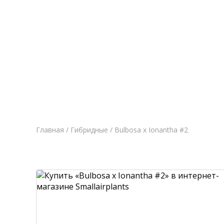
Главная
Новост
Главная
/
Гибридные
/ Bulbosa x Ionantha #2