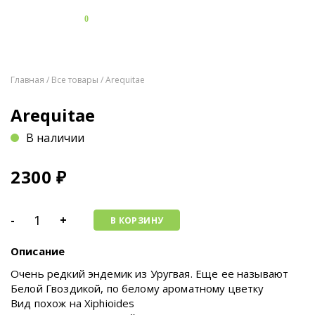
0
Главная
/
Все товары
/ Arequitae
Arequitae
В наличии
2300
₽
-
+
В КОРЗИНУ
Описание
Очень редкий эндемик из Уругвая. Еще ее называют
Белой Гвоздикой, по белому ароматному цветку
Вид похож на Xiphioides