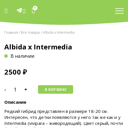
0
Главная
/
Все товары
/ Albida x Intermedia
Albida x Intermedia
В наличии
2500
₽
-
+
В КОРЗИНУ
Описание
Редкий гибрид представлен в размере 18-20 см.
Интересен, что детки появляются у него так же как и у
Intermedia (vivipara – живородящий). Цвет серый, почти