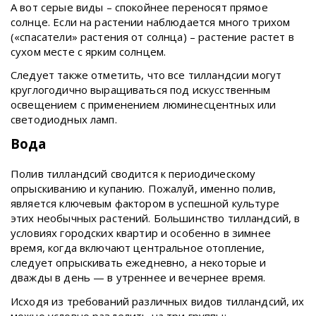
А вот серые виды – спокойнее переносят прямое
солнце. Если на растении наблюдается много трихом
(«спасатели» растения от солнца) – растение растет в
сухом месте с ярким солнцем.
Следует также отметить, что все тилландсии могут
круглогодично выращиваться под искусственным
освещением с применением люминесцентных или
светодиодных ламп.
Вода
Полив тилландсий сводится к периодическому
опрыскиванию и купанию. Пожалуй, именно полив,
является ключевым фактором в успешной культуре
этих необычных растений. Большинство тилландсий, в
условиях городских квартир и особенно в зимнее
время, когда включают центральное отопление,
следует опрыскивать ежедневно, а некоторые и
дважды в день — в утреннее и вечернее время.
Исходя из требований различных видов тилландсий, их
можно условно разделить на три группы: