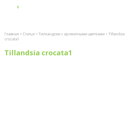
0
Главная
>
Статьи
>
Тилландсии с ароматными цветками
> Tillandsia
crocata1
Tillandsia crocata1