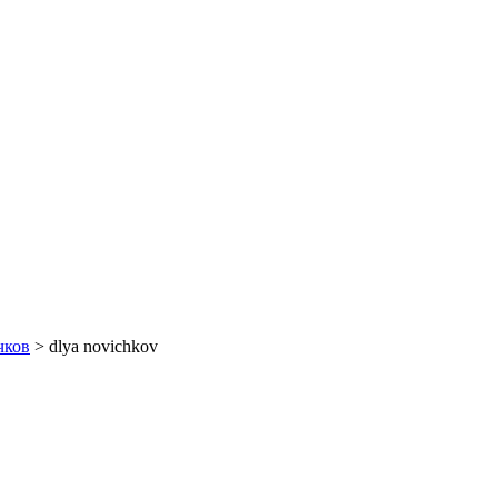
чков
> dlya novichkov