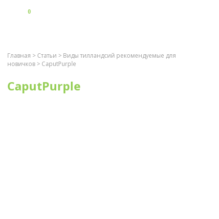
0
Главная
>
Статьи
>
Виды тилландсий рекомендуемые для
новичков
> CaputPurple
CaputPurple