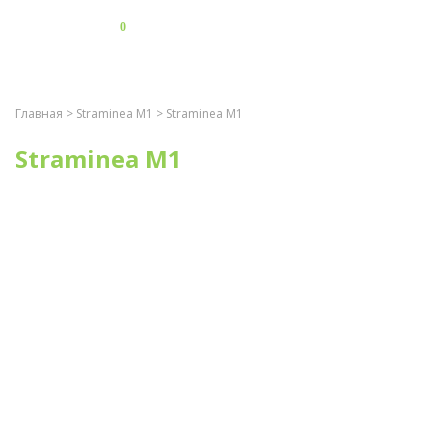
0
Главная
>
Straminea M1
> Straminea M1
Straminea M1