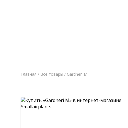
Главная
Новост
Главная
/
Все товары
/ Gardneri M