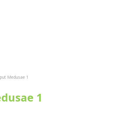
и
Магазин
Оплата и доставка
Статьи
put Medusae 1
edusae 1