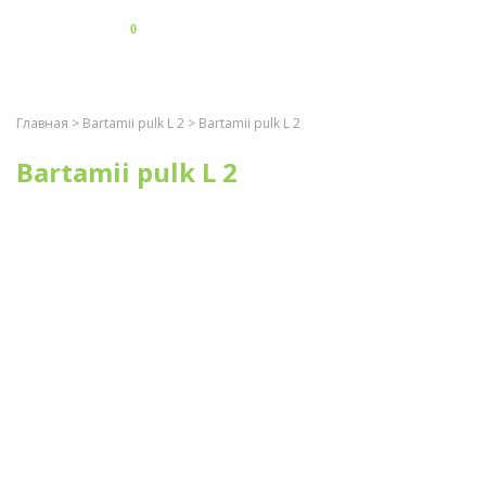
0
Главная
>
Bartamii pulk L 2
> Bartamii pulk L 2
Bartamii pulk L 2