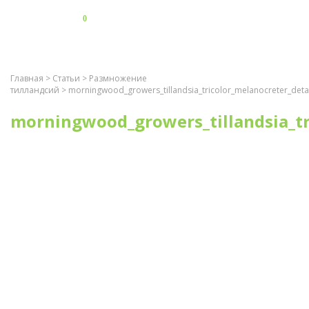
0
Главная
>
Статьи
>
Размножение
тилландсий
> morningwood_growers_tillandsia_tricolor_melanocreter_detai
morningwood_growers_tillandsia_tr